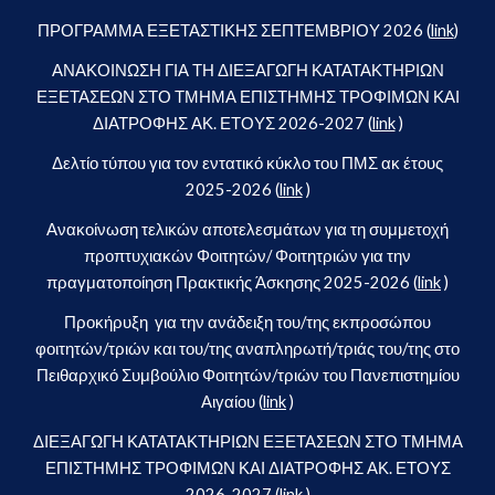
ΠΡΟΓΡΑΜΜΑ ΕΞΕΤΑΣΤΙΚΗΣ ΣΕΠΤΕΜΒΡΙΟΥ 2026 (
link
)
ΑΝΑΚΟΙΝΩΣΗ ΓΙΑ ΤΗ ΔΙΕΞΑΓΩΓΗ ΚΑΤΑΤΑΚΤΗΡΙΩΝ
ΕΞΕΤΑΣΕΩΝ ΣΤΟ ΤΜΗΜΑ ΕΠΙΣΤΗΜΗΣ ΤΡΟΦΙΜΩΝ ΚΑΙ
ΔΙΑΤΡΟΦΗΣ ΑΚ. ΕΤΟΥΣ 2026-2027 (
link
)
Δελτίο τύπου για τον εντατικό κύκλο του ΠΜΣ ακ έτους
2025-2026 (
link
)
Ανακοίνωση τελικών αποτελεσμάτων για τη συμμετοχή
προπτυχιακών Φοιτητών/ Φοιτητριών για την
πραγματοποίηση Πρακτικής Άσκησης 2025-2026 (
link
)
Προκήρυξη για την ανάδειξη του/της εκπροσώπου
φοιτητών/τριών και του/της αναπληρωτή/τριάς του/της στο
Πειθαρχικό Συμβούλιο Φοιτητών/τριών του Πανεπιστημίου
Αιγαίου (
link
)
ΔΙΕΞΑΓΩΓΗ ΚΑΤΑΤΑΚΤΗΡΙΩΝ ΕΞΕΤΑΣΕΩΝ ΣΤΟ ΤΜΗΜΑ
ΕΠΙΣΤΗΜΗΣ ΤΡΟΦΙΜΩΝ ΚΑΙ ΔΙΑΤΡΟΦΗΣ ΑΚ. ΕΤΟΥΣ
2026-2027 (
link
)