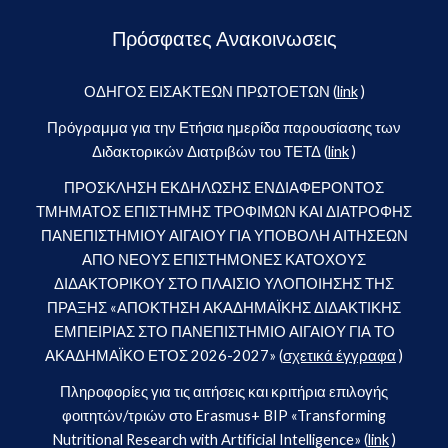
Πρόσφατες Ανακοινωσεις
ΟΔΗΓΟΣ ΕΙΣΑΚΤΕΩΝ ΠΡΩΤΟΕΤΩΝ (
link
)
Πρόγραμμα για την Ετήσια ημερίδα παρουσίασης των
Διδακτορικών Διατριβών του ΤΕΤΔ (
link
)
ΠΡΟΣΚΛΗΣΗ ΕΚΔΗΛΩΣΗΣ ΕΝΔΙΑΦΕΡΟΝΤΟΣ
ΤΜΗΜΑΤΟΣ ΕΠΙΣΤΗΜΗΣ ΤΡΟΦΙΜΩΝ ΚΑΙ ΔΙΑΤΡΟΦΗΣ
ΠΑΝΕΠΙΣΤΗΜΙΟΥ ΑΙΓΑΙΟΥ ΓΙΑ ΥΠΟΒΟΛΗ ΑΙΤΗΣΕΩΝ
ΑΠΟ ΝΕΟΥΣ ΕΠΙΣΤΗΜΟΝΕΣ ΚΑΤΟΧΟΥΣ
ΔΙΔΑΚΤΟΡΙΚΟΥ ΣΤΟ ΠΛΑΙΣΙΟ ΥΛΟΠΟΙΗΣΗΣ ΤΗΣ
ΠΡΑΞΗΣ «ΑΠΟΚΤΗΣΗ ΑΚΑΔΗΜΑΪΚΗΣ ΔΙΔΑΚΤΙΚΗΣ
ΕΜΠΕΙΡΙΑΣ ΣΤΟ ΠΑΝΕΠΙΣΤΗΜΙΟ ΑΙΓΑΙΟΥ ΓΙΑ ΤΟ
ΑΚΑΔΗΜΑΪΚΟ ΕΤΟΣ 2026-2027» (
σχετικά έγγραφα
)
Πληροφορίες για τις αιτήσεις και κριτήρια επιλογής
φοιτητών/τριών στο Erasmus+ BIP «Transforming
Nutritional Research with Artificial Intelligence» (
link
)