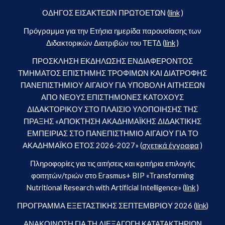
ΟΔΗΓΟΣ ΕΙΣΑΚΤΕΩΝ ΠΡΩΤΟΕΤΩΝ (
link
)
Πρόγραμμα για την Ετήσια ημερίδα παρουσίασης των
Διδακτορικών Διατριβών του ΤΕΤΔ (
link
)
ΠΡΟΣΚΛΗΣΗ ΕΚΔΗΛΩΣΗΣ ΕΝΔΙΑΦΕΡΟΝΤΟΣ
ΤΜΗΜΑΤΟΣ ΕΠΙΣΤΗΜΗΣ ΤΡΟΦΙΜΩΝ ΚΑΙ ΔΙΑΤΡΟΦΗΣ
ΠΑΝΕΠΙΣΤΗΜΙΟΥ ΑΙΓΑΙΟΥ ΓΙΑ ΥΠΟΒΟΛΗ ΑΙΤΗΣΕΩΝ
ΑΠΟ ΝΕΟΥΣ ΕΠΙΣΤΗΜΟΝΕΣ ΚΑΤΟΧΟΥΣ
ΔΙΔΑΚΤΟΡΙΚΟΥ ΣΤΟ ΠΛΑΙΣΙΟ ΥΛΟΠΟΙΗΣΗΣ ΤΗΣ
ΠΡΑΞΗΣ «ΑΠΟΚΤΗΣΗ ΑΚΑΔΗΜΑΪΚΗΣ ΔΙΔΑΚΤΙΚΗΣ
ΕΜΠΕΙΡΙΑΣ ΣΤΟ ΠΑΝΕΠΙΣΤΗΜΙΟ ΑΙΓΑΙΟΥ ΓΙΑ ΤΟ
ΑΚΑΔΗΜΑΪΚΟ ΕΤΟΣ 2026-2027» (
σχετικά έγγραφα
)
Πληροφορίες για τις αιτήσεις και κριτήρια επιλογής
φοιτητών/τριών στο Erasmus+ BIP «Transforming
Nutritional Research with Artificial Intelligence» (
link
)
ΠΡΟΓΡΑΜΜΑ ΕΞΕΤΑΣΤΙΚΗΣ ΣΕΠΤΕΜΒΡΙΟΥ 2026 (
link
)
ΑΝΑΚΟΙΝΩΣΗ ΓΙΑ ΤΗ ΔΙΕΞΑΓΩΓΗ ΚΑΤΑΤΑΚΤΗΡΙΩΝ