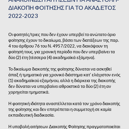
ΔΙΑΚΟΠΗ ΦΟΙΤΗΣΗΣ ΓΙΑ ΤΟ ΑΚΑΔ.ΕΤΟΣ 
2022-2023
Οι φοιτητές/τριες που δεν έχουν υπερβεί το ανώτατο όριο 
φοίτησης έχουν το δικαίωμα, βάσει των διατάξεων της παρ. 
4 του άρθρου 76 του Ν. 4957/2022, να διακόψουν τη 
φοίτησή τους, για χρονική περίοδο που δεν υπερβαίνει τα 
δύο (2) έτη (τέσσερα (4) ακαδημαϊκά εξάμηνα).
Το δικαίωμα διακοπής της φοίτησης δύναται να ασκηθεί 
άπαξ ή τμηματικά για χρονικό διάστημα κατ’ ελάχιστον ενός 
(1) ακαδημαϊκού εξαμήνου, αλλά η διάρκεια της διακοπής 
δεν δύναται να υπερβαίνει αθροιστικά τα δύο (2) έτη αν 
χορηγείται τμηματικά.
Η φοιτητική ιδιότητα αναστέλλεται κατά τον χρόνο διακοπής 
της φοίτησης και δεν επιτρέπεται η συμμετοχή σε καμία 
εκπαιδευτική διαδικασία.
Η υποβολή αιτήσεων Διακοπής Φοίτησης πραγματοποιείται 