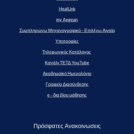
HealLink
my Aegean
Συμπληρώνω Μηχανογραφικό - Επιλέγω Αιγαίο
Υποτροφίες
Τηλεφωνικός Κατάλογος
Κανάλι ΤΕΤΔ YouTube
Ακαδημαϊκό Ημερολόγιο
Γραφείο Διασύνδεσης
e - δια βίου μάθησης
Πρόσφατες Ανακοινωσεις