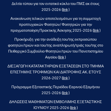
Δελτίο τύπου για τον εντατικό κύκλο του ΠΜΣ ακ έτους
2025-2026 (
link
)
Ανακοίνωση τελικών αποτελεσμάτων για τη συμμετοχή
προπτυχιακών Φοιτητών/ Φοιτητριών για την
πραγματοποίηση Πρακτικής Άσκησης 2025-2026 (
link
)
Προκήρυξη για την ανάδειξη του/της εκπροσώπου
φοιτητών/τριών και του/της αναπληρωτή/τριάς του/της στο
Πειθαρχικό Συμβούλιο Φοιτητών/τριών του Πανεπιστημίου
Αιγαίου (
link
)
ΔΙΕΞΑΓΩΓΗ ΚΑΤΑΤΑΚΤΗΡΙΩΝ ΕΞΕΤΑΣΕΩΝ ΣΤΟ ΤΜΗΜΑ
ΕΠΙΣΤΗΜΗΣ ΤΡΟΦΙΜΩΝ ΚΑΙ ΔΙΑΤΡΟΦΗΣ ΑΚ. ΕΤΟΥΣ
2026-2027 (
link
)
Πρόγραμμα Εξεταστικής Περιόδου Εαρινού Εξαμήνου
2025-2026 (
link
)
ΔΗΛΩΣΕΙΣ ΜΑΘΗΜΑΤΩΝ ΕΜΒΟΛΙΜΗΣ ΕΞΕΤΑΣΤΙΚΗΣ
ΙΟΥΝΙΟΥ 2025-2026 (
link
)