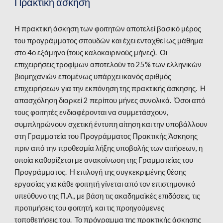
Πρακτική άσκηση
Η πρακτική άσκηση των φοιτητών αποτελεί βασικό μέρος
του προγράμματος σπουδών και έχει ενταχθεί ως μάθημα
στο 4ο εξάμηνο (τους καλοκαιρινούς μήνες). Οι
επιχειρήσεις τροφίμων αποτελούν το 25% των ελληνικών
βιομηχανιών επομένως υπάρχει ικανός αριθμός
επιχειρήσεων για την εκπόνηση της πρακτικής άσκησης. Η
απασχόληση διαρκεί 2 περίπου μήνες συνολικά. Όσοι από
τους φοιτητές ενδιαφέρονται να συμμετάσχουν,
συμπληρώνουν σχετική έντυπη αίτηση και την υποβάλλουν
στη Γραμματεία του Προγράμματος Πρακτικής Άσκησης
πριν από την προθεσμία λήξης υποβολής των αιτήσεων, η
οποία καθορίζεται με ανακοίνωση της Γραμματείας του
Προγράμματος. Η επιλογή της συγκεκριμένης θέσης
εργασίας για κάθε φοιτητή γίνεται από τον επιστημονικό
υπεύθυνο της Π.Α., με βάση τις ακαδημαϊκές επιδόσεις, τις
προτιμήσεις του φοιτητή, και τις προηγούμενες
τοποθετήσεις του. Το πρόγραμμα της πρακτικής άσκησης