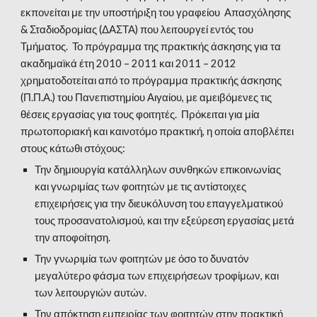
εκπονείται με την υποστήριξη του γραφείου Απασχόλησης
& Σταδιοδρομίας (ΔΑΣΤΑ) που λειτουργεί εντός του
Τμήματος. Το πρόγραμμα της πρακτικής άσκησης για τα
ακαδημαϊκά έτη 2010 – 2011 και 2011 – 2012
χρηματοδοτείται από το πρόγραμμα πρακτικής άσκησης
(Π.Π.Α.) του Πανεπιστημίου Αιγαίου, με αμειβόμενες τις
θέσεις εργασίας για τους φοιτητές. Πρόκειται για μία
πρωτοποριακή και καινοτόμο πρακτική, η οποία αποβλέπει
στους κάτωθι στόχους:
Την δημιουργία κατάλληλων συνθηκών επικοινωνίας
και γνωριμίας των φοιτητών με τις αντίστοιχες
επιχειρήσεις για την διευκόλυνση του επαγγελματικού
τους προσανατολισμού, και την εξεύρεση εργασίας μετά
την αποφοίτηση.
Την γνωριμία των φοιτητών με όσο το δυνατόν
μεγαλύτερο φάσμα των επιχειρήσεων τροφίμων, και
των λειτουργιών αυτών.
Την απόκτηση εμπειρίας των φοιτητών στην πρακτική