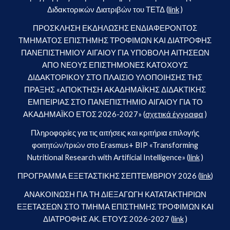
Διδακτορικών Διατριβών του ΤΕΤΔ (
link
)
ΠΡΟΣΚΛΗΣΗ ΕΚΔΗΛΩΣΗΣ ΕΝΔΙΑΦΕΡΟΝΤΟΣ
ΤΜΗΜΑΤΟΣ ΕΠΙΣΤΗΜΗΣ ΤΡΟΦΙΜΩΝ ΚΑΙ ΔΙΑΤΡΟΦΗΣ
ΠΑΝΕΠΙΣΤΗΜΙΟΥ ΑΙΓΑΙΟΥ ΓΙΑ ΥΠΟΒΟΛΗ ΑΙΤΗΣΕΩΝ
ΑΠΟ ΝΕΟΥΣ ΕΠΙΣΤΗΜΟΝΕΣ ΚΑΤΟΧΟΥΣ
ΔΙΔΑΚΤΟΡΙΚΟΥ ΣΤΟ ΠΛΑΙΣΙΟ ΥΛΟΠΟΙΗΣΗΣ ΤΗΣ
ΠΡΑΞΗΣ «ΑΠΟΚΤΗΣΗ ΑΚΑΔΗΜΑΪΚΗΣ ΔΙΔΑΚΤΙΚΗΣ
ΕΜΠΕΙΡΙΑΣ ΣΤΟ ΠΑΝΕΠΙΣΤΗΜΙΟ ΑΙΓΑΙΟΥ ΓΙΑ ΤΟ
ΑΚΑΔΗΜΑΪΚΟ ΕΤΟΣ 2026-2027» (
σχετικά έγγραφα
)
Πληροφορίες για τις αιτήσεις και κριτήρια επιλογής
φοιτητών/τριών στο Erasmus+ BIP «Transforming
Nutritional Research with Artificial Intelligence» (
link
)
ΠΡΟΓΡΑΜΜΑ ΕΞΕΤΑΣΤΙΚΗΣ ΣΕΠΤΕΜΒΡΙΟΥ 2026 (
link
)
ΑΝΑΚΟΙΝΩΣΗ ΓΙΑ ΤΗ ΔΙΕΞΑΓΩΓΗ ΚΑΤΑΤΑΚΤΗΡΙΩΝ
ΕΞΕΤΑΣΕΩΝ ΣΤΟ ΤΜΗΜΑ ΕΠΙΣΤΗΜΗΣ ΤΡΟΦΙΜΩΝ ΚΑΙ
ΔΙΑΤΡΟΦΗΣ ΑΚ. ΕΤΟΥΣ 2026-2027 (
link
)