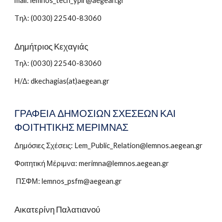
mail: lemnos_tech_ypir@aegean.gr
Tηλ: (0030)
22540-83060
Δημήτριος Κεχαγιάς
Tηλ: (0030) 22540-830
60
Η/Δ: dkechagias(at)aegean.gr
ΓΡΑΦΕΙΑ ΔΗΜΟΣΙΩΝ ΣΧΕΣΕΩΝ ΚΑΙ
ΦΟΙΤΗΤΙΚΗΣ ΜΕΡΙΜΝΑΣ
Δημόσιες Σχέσεις: Lem_Public_Relation@lemnos.aegean.gr
Φοιτητική Μέριμνα: merimna@lemnos.aegean.gr
ΠΣΦΜ: lemnos_psfm@aegean.gr
Αικατερίνη Παλατιανού