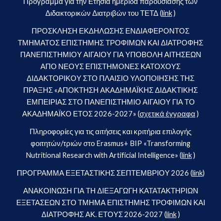
Πρόγραμμα για την Ετήσια ημερίδα παρουσίασης των
Διδακτορικών Διατριβών του ΤΕΤΔ (
link
)
ΠΡΟΣΚΛΗΣΗ ΕΚΔΗΛΩΣΗΣ ΕΝΔΙΑΦΕΡΟΝΤΟΣ
ΤΜΗΜΑΤΟΣ ΕΠΙΣΤΗΜΗΣ ΤΡΟΦΙΜΩΝ ΚΑΙ ΔΙΑΤΡΟΦΗΣ
ΠΑΝΕΠΙΣΤΗΜΙΟΥ ΑΙΓΑΙΟΥ ΓΙΑ ΥΠΟΒΟΛΗ ΑΙΤΗΣΕΩΝ
ΑΠΟ ΝΕΟΥΣ ΕΠΙΣΤΗΜΟΝΕΣ ΚΑΤΟΧΟΥΣ
ΔΙΔΑΚΤΟΡΙΚΟΥ ΣΤΟ ΠΛΑΙΣΙΟ ΥΛΟΠΟΙΗΣΗΣ ΤΗΣ
ΠΡΑΞΗΣ «ΑΠΟΚΤΗΣΗ ΑΚΑΔΗΜΑΪΚΗΣ ΔΙΔΑΚΤΙΚΗΣ
ΕΜΠΕΙΡΙΑΣ ΣΤΟ ΠΑΝΕΠΙΣΤΗΜΙΟ ΑΙΓΑΙΟΥ ΓΙΑ ΤΟ
ΑΚΑΔΗΜΑΪΚΟ ΕΤΟΣ 2026-2027» (
σχετικά έγγραφα
)
Πληροφορίες για τις αιτήσεις και κριτήρια επιλογής
φοιτητών/τριών στο Erasmus+ BIP «Transforming
Nutritional Research with Artificial Intelligence» (
link
)
ΠΡΟΓΡΑΜΜΑ ΕΞΕΤΑΣΤΙΚΗΣ ΣΕΠΤΕΜΒΡΙΟΥ 2026 (
link
)
ΑΝΑΚΟΙΝΩΣΗ ΓΙΑ ΤΗ ΔΙΕΞΑΓΩΓΗ ΚΑΤΑΤΑΚΤΗΡΙΩΝ
ΕΞΕΤΑΣΕΩΝ ΣΤΟ ΤΜΗΜΑ ΕΠΙΣΤΗΜΗΣ ΤΡΟΦΙΜΩΝ ΚΑΙ
ΔΙΑΤΡΟΦΗΣ ΑΚ. ΕΤΟΥΣ 2026-2027 (
link
)