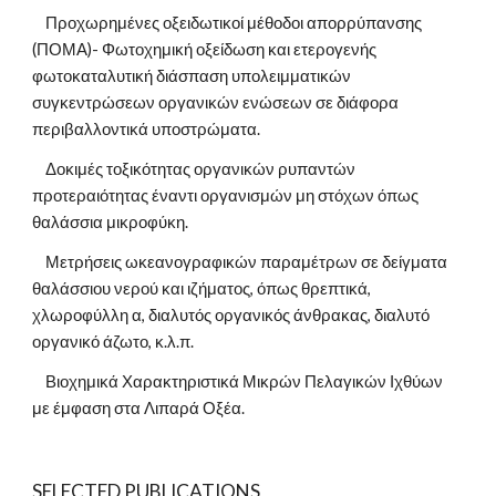
    Προχωρημένες οξειδωτικοί μέθοδοι απορρύπανσης 
(ΠΟΜΑ)- Φωτοχημική οξείδωση και ετερογενής 
φωτοκαταλυτική διάσπαση υπολειμματικών 
συγκεντρώσεων οργανικών ενώσεων σε διάφορα 
περιβαλλοντικά υποστρώματα.
    Δοκιμές τοξικότητας οργανικών ρυπαντών 
προτεραιότητας έναντι οργανισμών μη στόχων όπως 
θαλάσσια μικροφύκη.
    Μετρήσεις ωκεανογραφικών παραμέτρων σε δείγματα 
θαλάσσιου νερού και ιζήματος, όπως θρεπτικά, 
χλωροφύλλη α, διαλυτός οργανικός άνθρακας, διαλυτό 
οργανικό άζωτο, κ.λ.π.
    Βιοχημικά Χαρακτηριστικά Μικρών Πελαγικών Ιχθύων 
με έμφαση στα Λιπαρά Οξέα.
SELECTED PUBLICATIONS