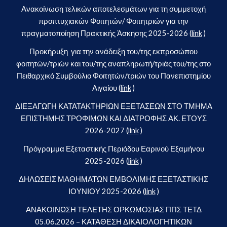
Ανακοίνωση τελικών αποτελεσμάτων για τη συμμετοχή
προπτυχιακών Φοιτητών/ Φοιτητριών για την
πραγματοποίηση Πρακτικής Άσκησης 2025-2026 (
link
)
Προκήρυξη για την ανάδειξη του/της εκπροσώπου
φοιτητών/τριών και του/της αναπληρωτή/τριάς του/της στο
Πειθαρχικό Συμβούλιο Φοιτητών/τριών του Πανεπιστημίου
Αιγαίου (
link
)
ΔΙΕΞΑΓΩΓΗ ΚΑΤΑΤΑΚΤΗΡΙΩΝ ΕΞΕΤΑΣΕΩΝ ΣΤΟ ΤΜΗΜΑ
ΕΠΙΣΤΗΜΗΣ ΤΡΟΦΙΜΩΝ ΚΑΙ ΔΙΑΤΡΟΦΗΣ ΑΚ. ΕΤΟΥΣ
2026-2027 (
link
)
Πρόγραμμα Εξεταστικής Περιόδου Εαρινού Εξαμήνου
2025-2026 (
link
)
ΔΗΛΩΣΕΙΣ ΜΑΘΗΜΑΤΩΝ ΕΜΒΟΛΙΜΗΣ ΕΞΕΤΑΣΤΙΚΗΣ
ΙΟΥΝΙΟΥ 2025-2026 (
link
)
ΑΝΑΚΟΙΝΩΣΗ ΤΕΛΕΤΗΣ ΟΡΚΩΜΟΣΙΑΣ ΠΠΣ ΤΕΤΔ
05.06.2026 – ΚΑΤΑΘΕΣΗ ΔΙΚΑΙΟΛΟΓΗΤΙΚΩΝ