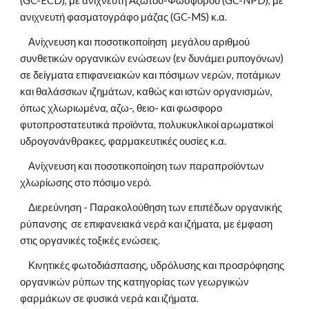
(GC-ECD), με ανιχνευτή Αζώτου-Φωσφόρου (GC-NPD), με 
ανιχνευτή φασματογράφο μάζας (GC-MS) κ.α.
    Ανίχνευση και ποσοτικοποίηση  μεγάλου αριθμού 
συνθετικών οργανικών ενώσεων (εν δυνάμει ρυπογόνων) 
σε δείγματα επιφανειακών και πόσιμων νερών, ποτάμιων 
και θαλάσσιων ιζημάτων, καθώς και ιστών οργανισμών, 
όπως χλωριωμένα, αζω-, θειο- και φωσφορο  
φυτοπροστατευτικά προϊόντα, πολυκυκλικοί αρωματικοί 
υδρογονάνθρακες, φαρμακευτικές ουσίες κ.α.
    Ανίχνευση και ποσοτικοποίηση των παραπροϊόντων 
χλωρίωσης στο πόσιμο νερό.
    Διερεύνηση - Παρακολούθηση των επιπέδων οργανικής 
ρύπανσης  σε επιφανειακά νερά και ιζήματα, με έμφαση 
στις οργανικές τοξικές ενώσεις.
    Κινητικές φωτοδιάσπασης, υδρόλυσης και προσρόφησης 
οργανικών ρύπων της κατηγορίας των γεωργικών 
φαρμάκων σε φυσικά νερά και ιζήματα.