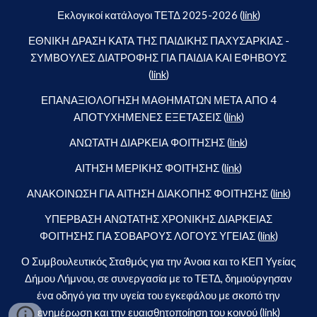
Εκλογικοί κατάλογοι ΤΕΤΔ 2025-2026 (
link
)
ΕΘΝΙΚΗ ΔΡΑΣΗ ΚΑΤΑ ΤΗΣ ΠΑΙΔΙΚΗΣ ΠΑΧΥΣΑΡΚΙΑΣ -
ΣΥΜΒΟΥΛΕΣ ΔΙΑΤΡΟΦΗΣ ΓΙΑ ΠΑΙΔΙΑ ΚΑΙ ΕΦΗΒΟΥΣ
(
link
)
ΕΠΑΝΑΞΙΟΛΟΓΗΣΗ ΜΑΘΗΜΑΤΩΝ ΜΕΤΑ ΑΠΟ 4
ΑΠΟΤΥΧΗΜΕΝΕΣ ΕΞΕΤΑΣΕΙΣ (
link
)
ΑΝΩΤΑΤΗ ΔΙΑΡΚΕΙΑ ΦΟΙΤΗΣΗΣ (
link
)
ΑΙΤΗΣΗ ΜΕΡΙΚΗΣ ΦΟΙΤΗΣΗΣ (
link
)
ΑΝΑΚΟΙΝΩΣΗ ΓΙΑ ΑΙΤΗΣΗ ΔΙΑΚΟΠΗΣ ΦΟΙΤΗΣΗΣ (
link
)
ΥΠΕΡΒΑΣΗ ΑΝΩΤΑΤΗΣ ΧΡΟΝΙΚΗΣ ΔΙΑΡΚΕΙΑΣ
ΦΟΙΤΗΣΗΣ ΓΙΑ ΣΟΒΑΡΟΥΣ ΛΟΓΟΥΣ ΥΓΕΙΑΣ (
link
)
Ο Συμβουλευτικός Σταθμός για την Άνοια και το ΚΕΠ Υγείας
Δήμου Λήμνου, σε συνεργασία με το ΤΕΤΔ, δημιούργησαν
ένα οδηγό για την υγεία του εγκεφάλου με σκοπό την
ενημέρωση και την ευαισθητοποίηση του κοινού (
link
)