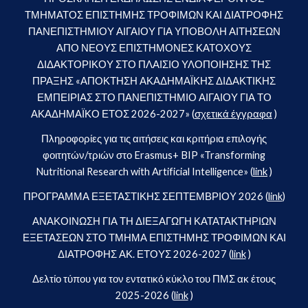
ΤΜΗΜΑΤΟΣ ΕΠΙΣΤΗΜΗΣ ΤΡΟΦΙΜΩΝ ΚΑΙ ΔΙΑΤΡΟΦΗΣ
ΠΑΝΕΠΙΣΤΗΜΙΟΥ ΑΙΓΑΙΟΥ ΓΙΑ ΥΠΟΒΟΛΗ ΑΙΤΗΣΕΩΝ
ΑΠΟ ΝΕΟΥΣ ΕΠΙΣΤΗΜΟΝΕΣ ΚΑΤΟΧΟΥΣ
ΔΙΔΑΚΤΟΡΙΚΟΥ ΣΤΟ ΠΛΑΙΣΙΟ ΥΛΟΠΟΙΗΣΗΣ ΤΗΣ
ΠΡΑΞΗΣ «ΑΠΟΚΤΗΣΗ ΑΚΑΔΗΜΑΪΚΗΣ ΔΙΔΑΚΤΙΚΗΣ
ΕΜΠΕΙΡΙΑΣ ΣΤΟ ΠΑΝΕΠΙΣΤΗΜΙΟ ΑΙΓΑΙΟΥ ΓΙΑ ΤΟ
ΑΚΑΔΗΜΑΪΚΟ ΕΤΟΣ 2026-2027» (
σχετικά έγγραφα
)
Πληροφορίες για τις αιτήσεις και κριτήρια επιλογής
φοιτητών/τριών στο Erasmus+ BIP «Transforming
Nutritional Research with Artificial Intelligence» (
link
)
ΠΡΟΓΡΑΜΜΑ ΕΞΕΤΑΣΤΙΚΗΣ ΣΕΠΤΕΜΒΡΙΟΥ 2026 (
link
)
ΑΝΑΚΟΙΝΩΣΗ ΓΙΑ ΤΗ ΔΙΕΞΑΓΩΓΗ ΚΑΤΑΤΑΚΤΗΡΙΩΝ
ΕΞΕΤΑΣΕΩΝ ΣΤΟ ΤΜΗΜΑ ΕΠΙΣΤΗΜΗΣ ΤΡΟΦΙΜΩΝ ΚΑΙ
ΔΙΑΤΡΟΦΗΣ ΑΚ. ΕΤΟΥΣ 2026-2027 (
link
)
Δελτίο τύπου για τον εντατικό κύκλο του ΠΜΣ ακ έτους
2025-2026 (
link
)